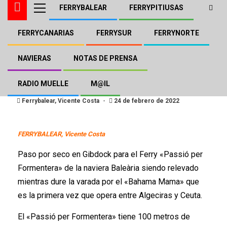
FERRYBALEAR
FERRYPITIUSAS
FERRYCANARIAS
FERRYSUR
FERRYNORTE
BALEÀRIA
FERRYSUR
Varada para el «Passió» de
NAVIERAS
NOTAS DE PRENSA
Baleària en Gibraltar
RADIO MUELLE
M@IL
Ferrybalear, Vicente Costa
24 de febrero de 2022
FERRYBALEAR, Vicente Costa
Paso por seco en Gibdock para el Ferry «Passió per
Formentera» de la naviera Baleària siendo relevado
mientras dure la varada por el «Bahama Mama» que
es la primera vez que opera entre Algeciras y Ceuta.
El «Passió per Formentera» tiene 100 metros de