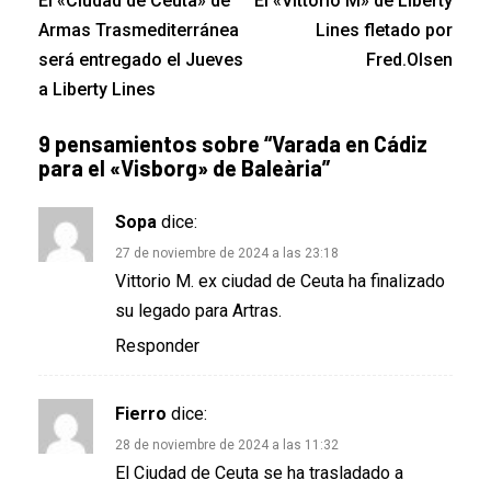
El «Ciudad de Ceuta» de
El «Vittorio M» de Liberty
Armas Trasmediterránea
Lines fletado por
será entregado el Jueves
Fred.Olsen
a Liberty Lines
9 pensamientos sobre “
Varada en Cádiz
para el «Visborg» de Baleària
”
Sopa
dice:
27 de noviembre de 2024 a las 23:18
Vittorio M. ex ciudad de Ceuta ha finalizado
su legado para Artras.
Responder
Fierro
dice:
28 de noviembre de 2024 a las 11:32
El Ciudad de Ceuta se ha trasladado a