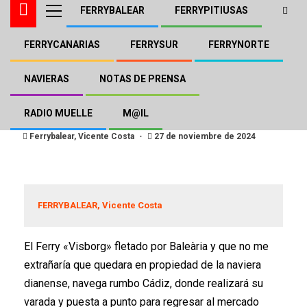
FERRYBALEAR
FERRYPITIUSAS
FERRYCANARIAS
FERRYSUR
FERRYNORTE
BALEÀRIA
FERRYBALEAR
Varada en Cádiz para el
NAVIERAS
NOTAS DE PRENSA
«Visborg» de Baleària
RADIO MUELLE
M@IL
Ferrybalear, Vicente Costa
27 de noviembre de 2024
FERRYBALEAR, Vicente Costa
El Ferry «Visborg» fletado por Baleària y que no me
extrañaría que quedara en propiedad de la naviera
dianense, navega rumbo Cádiz, donde realizará su
varada y puesta a punto para regresar al mercado