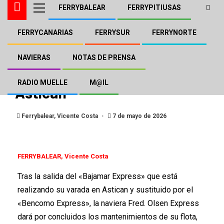
FERRYBALEAR
FERRYPITIUSAS
FERRYCANARIAS
FERRYSUR
FERRYNORTE
FERRYCANARIAS
FRED.OLSEN
Varada del «Bajamar
NAVIERAS
NOTAS DE PRENSA
Express» de Fred. Olsen en
RADIO MUELLE
M@IL
Astican
Ferrybalear, Vicente Costa
7 de mayo de 2026
FERRYBALEAR, Vicente Costa
Tras la salida del «Bajamar Express» que está
realizando su varada en Astican y sustituido por el
«Bencomo Express», la naviera Fred. Olsen Express
dará por concluidos los mantenimientos de su flota,