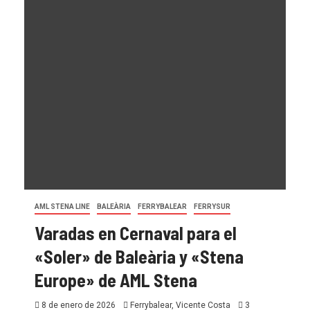
AML STENA LINE
BALEÀRIA
FERRYBALEAR
FERRYSUR
Varadas en Cernaval para el
«Soler» de Baleària y «Stena
Europe» de AML Stena
8 de enero de 2026
Ferrybalear, Vicente Costa
3