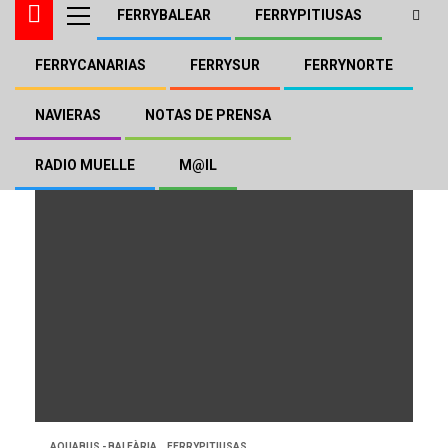
FERRYBALEAR
FERRYPITIUSAS
FERRYCANARIAS
FERRYSUR
FERRYNORTE
Aquabus Jet 1
NAVIERAS
NOTAS DE PRENSA
RADIO MUELLE
M@IL
AQUABUS - BALEÀRIA
FERRYPITIUSAS