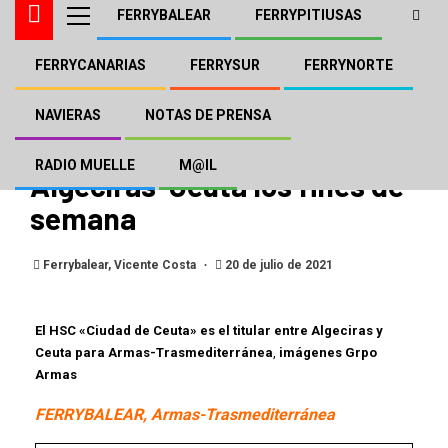
FERRYBALEAR
FERRYPITIUSAS
FERRYCANARIAS
FERRYSUR
FERRYNORTE
NOTAS DE PRENSA
Naviera Armas
NAVIERAS
NOTAS DE PRENSA
Trasmediterránea refuerza
RADIO MUELLE
M@IL
Algeciras-Ceuta los fines de
semana
Ferrybalear, Vicente Costa
20 de julio de 2021
El HSC «Ciudad de Ceuta» es el titular entre Algeciras y
Ceuta para Armas-Trasmediterránea
,
imágenes Grpo
Armas
FERRYBALEAR, Armas-Trasmediterránea