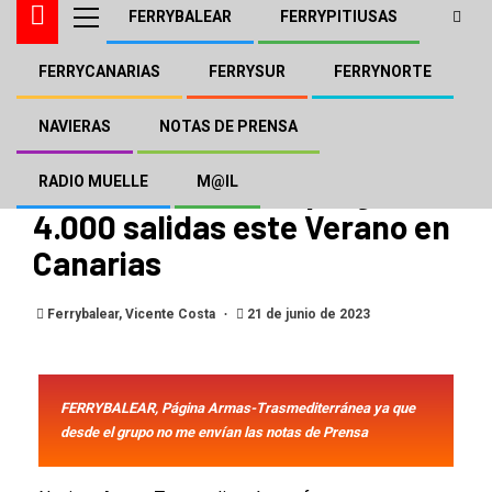
FERRYBALEAR
FERRYPITIUSAS
FERRYCANARIAS
FERRYSUR
FERRYNORTE
FERRYCANARIAS
NAVIERA ARMAS - TRASMEDITERRÁNEA
NOTAS DE PRENSA
NAVIERAS
NOTAS DE PRENSA
Naviera Armas-
Trasmediterránea programa
RADIO MUELLE
M@IL
4.000 salidas este Verano en
Canarias
Ferrybalear, Vicente Costa
21 de junio de 2023
FERRYBALEAR, Página Armas-Trasmediterránea ya que
desde el grupo no me envían las notas de Prensa