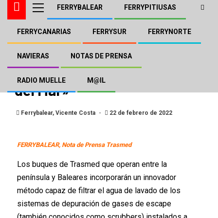
FERRYBALEAR
FERRYPITIUSAS
FERRYCANARIAS
FERRYSUR
FERRYNORTE
GRIMALDI TRASMED
NOTAS DE PRENSA
Los Buques de Trasmed se
NAVIERAS
NOTAS DE PRENSA
convierten en «Aspiradoras
RADIO MUELLE
M@IL
del Mar»
Ferrybalear, Vicente Costa
22 de febrero de 2022
FERRYBALEAR, Nota de Prensa Trasmed
Los buques de Trasmed que operan entre la
península y Baleares incorporarán un innovador
método capaz de filtrar el agua de lavado de los
sistemas de depuración de gases de escape
(también conocidos como scrubbers) instalados a