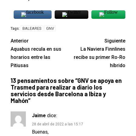
BALEARES
GNV
Tags:
Anterior
Siguiente
Aquabus recula en sus
La Naviera Finnlines
horarios entre las
recibe su primer Ro-Ro
Pitiusas
híbrido
13 pensamientos sobre “
GNV se apoya en
Trasmed para realizar a diario los
servicios desde Barcelona a Ibiza y
Mahón
”
Jaime
dice:
28 de abril de 2022 a las 15:17
Buenas,