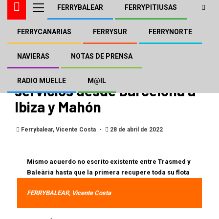
FERRYBALEAR
FERRYPITIUSAS
FERRYCANARIAS
FERRYSUR
FERRYNORTE
FERRYBALEAR
GNV
GNV se apoya en Trasmed
NAVIERAS
NOTAS DE PRENSA
para realizar a diario los
RADIO MUELLE
M@IL
servicios desde Barcelona a
Ibiza y Mahón
Ferrybalear, Vicente Costa
28 de abril de 2022
Mismo acuerdo no escrito existente entre Trasmed y
Baleària hasta que la primera recupere toda su flota
FERRYBALEAR, Vicente Costa