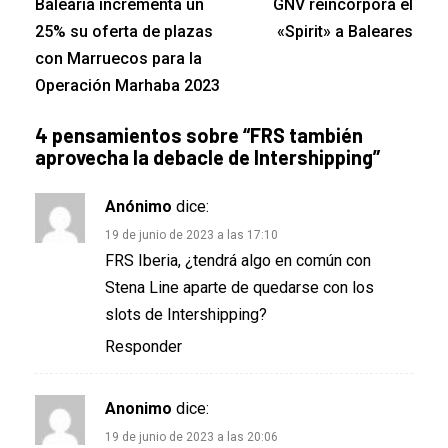
Baleària incrementa un
GNV reincorpora el
25% su oferta de plazas
«Spirit» a Baleares
con Marruecos para la
Operación Marhaba 2023
4 pensamientos sobre “
FRS también
aprovecha la debacle de Intershipping
”
Anónimo
dice:
19 de junio de 2023 a las 17:10
FRS Iberia, ¿tendrá algo en común con
Stena Line aparte de quedarse con los
slots de Intershipping?
Responder
Anonimo
dice:
19 de junio de 2023 a las 20:06