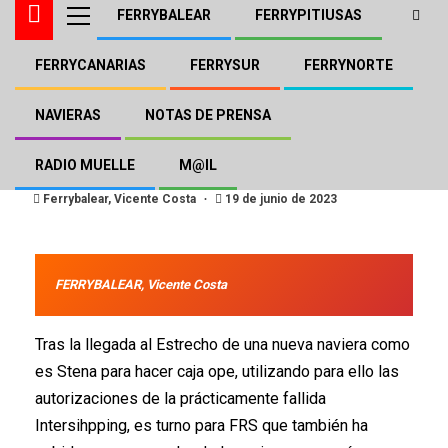
FERRYBALEAR
FERRYPITIUSAS
FERRYCANARIAS
FERRYSUR
FERRYNORTE
DFDS FRS
FERRYSUR
FRS también aprovecha la
NAVIERAS
NOTAS DE PRENSA
debacle de Intershipping
RADIO MUELLE
M@IL
Ferrybalear, Vicente Costa
19 de junio de 2023
FERRYBALEAR, Vicente Costa
Tras la llegada al Estrecho de una nueva naviera como
es Stena para hacer caja ope, utilizando para ello las
autorizaciones de la prácticamente fallida
Intersihpping, es turno para FRS que también ha