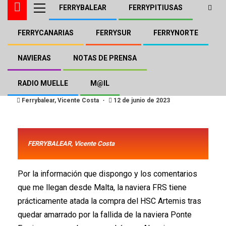
FERRYBALEAR
FERRYPITIUSAS
FERRYCANARIAS
FERRYSUR
FERRYNORTE
DFDS FRS
FERRYBALEAR
FERRYSUR
FRS muy próximo a quedarse
NAVIERAS
NOTAS DE PRENSA
con el HSC Artemis
RADIO MUELLE
M@IL
Ferrybalear, Vicente Costa
12 de junio de 2023
FERRYBALEAR, Vicente Costa
Por la información que dispongo y los comentarios
que me llegan desde Malta, la naviera FRS tiene
prácticamente atada la compra del HSC Artemis tras
quedar amarrado por la fallida de la naviera Ponte