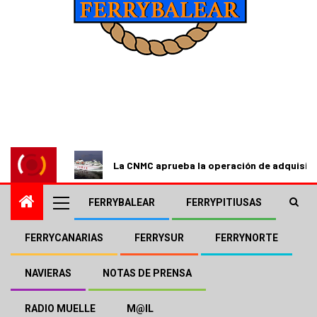
La CNMC aprueba la operación de adquisici
FERRYBALEAR
FERRYPITIUSAS
FERRYCANARIAS
FERRYSUR
FERRYNORTE
FERRYCANARIAS
FRED.OLSEN
NOTAS DE PRENSA
Fred. Olsen Express pone a
NAVIERAS
NOTAS DE PRENSA
punto el buque principal que
RADIO MUELLE
M@IL