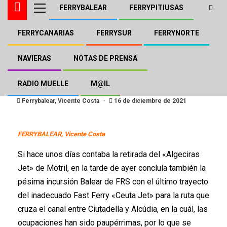
FERRYBALEAR
FERRYPITIUSAS
FERRYCANARIAS
FERRYSUR
FERRYNORTE
DFDS FRS
FERRYBALEAR
Final para el experimento
NAVIERAS
NOTAS DE PRENSA
Balear de FRS
RADIO MUELLE
M@IL
Ferrybalear, Vicente Costa
16 de diciembre de 2021
FERRYBALEAR, Vicente Costa
Si hace unos días contaba la retirada del «Algeciras
Jet» de Motril, en la tarde de ayer concluía también la
pésima incursión Balear de FRS con el último trayecto
del inadecuado Fast Ferry «Ceuta Jet» para la ruta que
cruza el canal entre Ciutadella y Alcúdia, en la cuál, las
ocupaciones han sido paupérrimas, por lo que se