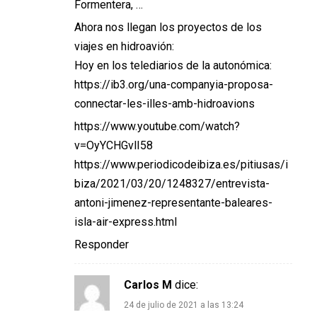
Formentera, …
Ahora nos llegan los proyectos de los
viajes en hidroavión:
Hoy en los telediarios de la autonómica:
https://ib3.org/una-companyia-proposa-
connectar-les-illes-amb-hidroavions
https://www.youtube.com/watch?
v=OyYCHGvlI58
https://www.periodicodeibiza.es/pitiusas/i
biza/2021/03/20/1248327/entrevista-
antoni-jimenez-representante-baleares-
isla-air-express.html
Responder
Carlos M
dice:
24 de julio de 2021 a las 13:24