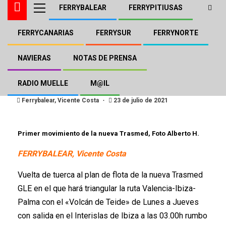
FERRYBALEAR
FERRYPITIUSAS
FERRYCANARIAS
FERRYSUR
FERRYNORTE
FERRYBALEAR
El «Teide» de Trasmed GLE
NAVIERAS
NOTAS DE PRENSA
Valencia-Ibiza-Palma
RADIO MUELLE
M@IL
Ferrybalear, Vicente Costa
23 de julio de 2021
Primer movimiento de la nueva Trasmed, Foto Alberto H.
FERRYBALEAR, Vicente Costa
Vuelta de tuerca al plan de flota de la nueva Trasmed
GLE en el que hará triangular la ruta Valencia-Ibiza-
Palma con el «Volcán de Teide» de Lunes a Jueves
con salida en el Interislas de Ibiza a las 03.00h rumbo