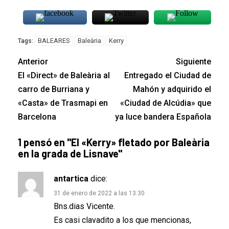
BALEARES
Baleària
Kerry
Tags:
Anterior
Siguiente
El «Direct» de Baleària al
Entregado el Ciudad de
carro de Burriana y
Mahón y adquirido el
«Casta» de Trasmapi en
«Ciudad de Alcúdia» que
Barcelona
ya luce bandera Española
1 pensó en "
El «Kerry» fletado por Baleària
en la grada de Lisnave
"
antartica
dice:
31 de enero de 2022 a las 13:30
Bns.dias Vicente.
Es casi clavadito a los que mencionas,