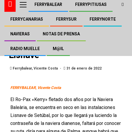
FERRYBALEAR
FERRYPITIUSAS
FERRYCANARIAS
FERRYSUR
FERRYNORTE
BALEÀRIA
FERRYBALEAR
El «Kerry» fletado por
NAVIERAS
NOTAS DE PRENSA
Baleària en la grada de
RADIO MUELLE
M@IL
Lisnave
Ferrybalear, Vicente Costa
31 de enero de 2022
FERRYBALEAR, Vicente Costa
El Ro-Pax «Kerry» fletado dos años por la Naviera
Baleària, se encuentra en seco en las instalaciones
Lisnave de Setúbal, por lo que llegará ya luciendo la
contraseña de la naviera dianense, faltará por conocer
su ruta, diría para alguna de Palma, aunque habrá que