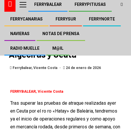
FERRYBALEAR
FERRYPITIUSAS
FERRYCANARIAS
FERRYSUR
FERRYNORTE
BALEÀRIA
FERRYSUR
El «Hatay» de Baleària
NAVIERAS
NOTAS DE PRENSA
entrará en servicio entre
RADIO MUELLE
M@IL
Algeciras y Ceuta
Ferrybalear, Vicente Costa
24 de enero de 2026
FERRYBALEAR, Vicente Costa
Tras superar las pruebas de atraque realizadas ayer
en Ceuta por el ro ro «Hatay» de Baleària, tendremos
ya el inicio de operaciones regulares y como apoyo
en mercancía rodada, desde primeros de semana, con