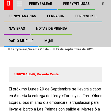
FERRYBALEAR
FERRYPITIUSAS
FERRYCANARIAS
FERRYSUR
FERRYNORTE
FERRYCANARIAS
FRED.OLSEN
El «Fortuny» será entregado
NAVIERAS
NOTAS DE PRENSA
el Lunes 29 a Fred. Olsen
RADIO MUELLE
M@IL
Ferrybalear, Vicente Costa
27 de septiembre de 2025
FERRYBALEAR, Vicente Costa
El próximo Lunes 29 de Septiembre se llevará a cabo
en Almería la entrega del ferry «Fortuny» a Fred. Olsen
Expres, ese mismo día embarcará la tripulación para
llevar el barco a Las Palmas con salida el Martes ò a