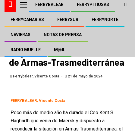
FERRYBALEAR
FERRYPITIUSAS
FERRYCANARIAS
FERRYSUR
FERRYNORTE
FERRYBALEAR
FERRYCANARIAS
FERRYSUR
NAVIERA ARMAS - TRASMEDITERRÁNEA
NAVIERAS
NOTAS DE PRENSA
El Ceo Kent S.
Hagbarth abandona el barco
RADIO MUELLE
M@IL
de Armas-Trasmediterránea
Ferrybalear, Vicente Costa
21 de mayo de 2024
FERRYBALEAR, Vicente Costa
Poco más de medio año ha durado el Ceo Kent S.
Hagbarth que venía de Maersk y dispuesto a
reconducir la situación en Armas Trasmediterránea, el