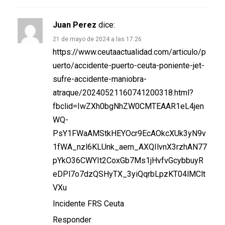
Juan Perez
dice:
21 de mayo de 2024 a las 17:26
https://www.ceutaactualidad.com/articulo/p
uerto/accidente-puerto-ceuta-poniente-jet-
sufre-accidente-maniobra-
atraque/20240521160741200318.html?
fbclid=IwZXh0bgNhZW0CMTEAAR1eL4jen
WQ-
PsY1FWaAMStkHEYOcr9EcAOkcXUk3yN9v
1fWA_nzl6KLUnk_aem_AXQIlvnX3rzhAN77
pYkO36CWYIt2CoxGb7Ms1jHvfvGcybbuyR
eDPl7o7dzQSHyTX_3yiQqrbLpzKT04lMClt
VXu
Incidente FRS Ceuta
Responder