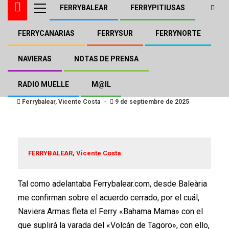
FERRYBALEAR
FERRYPITIUSAS
FERRYCANARIAS
FERRYSUR
FERRYNORTE
BALEÀRIA
FERRYCANARIAS
NAVIERA ARMAS - TRASMEDITERRÁNEA
El «Bahama» de Baleària
NAVIERAS
NOTAS DE PRENSA
fletado por Naviera Armas
RADIO MUELLE
M@IL
Ferrybalear, Vicente Costa
9 de septiembre de 2025
FERRYBALEAR, Vicente Costa
Tal como adelantaba Ferrybalear.com, desde Baleària
me confirman sobre el acuerdo cerrado, por el cuál,
Naviera Armas fleta el Ferry «Bahama Mama» con el
que suplirá la varada del «Volcán de Tagoro», con ello,