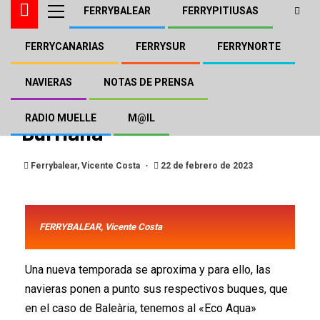
FERRYBALEAR
FERRYPITIUSAS
FERRYCANARIAS
FERRYSUR
FERRYNORTE
BALEÀRIA
FERRYPITIUSAS
«Eco Aqua» de Baleària en
NAVIERAS
NOTAS DE PRENSA
Varadero Ibiza y «Direct» en
RADIO MUELLE
M@IL
Burriana
Ferrybalear, Vicente Costa
22 de febrero de 2023
FERRYBALEAR, Vicente Costa
Una nueva temporada se aproxima y para ello, las
navieras ponen a punto sus respectivos buques, que
en el caso de Baleària, tenemos al «Eco Aqua»