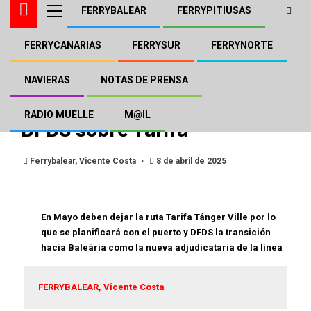
FERRYBALEAR
FERRYPITIUSAS
FERRYCANARIAS
FERRYSUR
FERRYNORTE
BALEÀRIA
DFDS FRS
FERRYBALEAR
FERRYSUR
Desestimadas las medidas
NAVIERAS
NOTAS DE PRENSA
cautelares solicitadas por
RADIO MUELLE
M@IL
DFDS sobre Tarifa
Ferrybalear, Vicente Costa
8 de abril de 2025
En Mayo deben dejar la ruta Tarifa Tánger Ville por lo
que se planificará con el puerto y DFDS la transición
hacia Baleària como la nueva adjudicataria de la línea
FERRYBALEAR, Vicente Costa