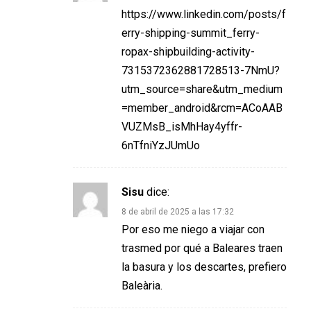
https://www.linkedin.com/posts/f
erry-shipping-summit_ferry-
ropax-shipbuilding-activity-
7315372362881728513-7NmU?
utm_source=share&utm_medium
=member_android&rcm=ACoAAB
VUZMsB_isMhHay4yffr-
6nTfniYzJUmUo
Sisu
dice:
8 de abril de 2025 a las 17:32
Por eso me niego a viajar con
trasmed por qué a Baleares traen
la basura y los descartes, prefiero
Baleària.