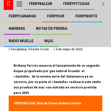
FERRYBALEAR
FERRYPITIUSAS
FERRYCANARIAS
FERRYSUR
FERRYNORTE
FERRYBALEAR
Botado el «Santoña» de
NAVIERAS
NOTAS DE PRENSA
Brittany Ferries
RADIO MUELLE
M@IL
Ferrybalear, Vicente Costa
4 de mayo de 2022
Brittany Ferries anuncia el lanzamiento de su segundo
buque propulsado por gas natural licuado: el
«Santoña». de la misma serie del Salamanca ya en
servicio, por su parte el «Santoña» realizará este otoño
sus pruebas de mar con entrada en servicio prevista
para 2023.
FERRYBALEAR, Nota de Prensa Brittany Ferries