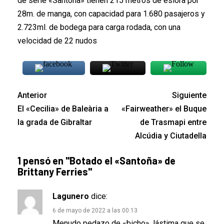
de serie «Santoña» tienen 215 metros de eslora por
28m. de manga, con capacidad para 1.680 pasajeros y
2.723ml. de bodega para carga rodada, con una
velocidad de 22 nudos
Anterior
Siguiente
El «Cecilia» de Baleària a
«Fairweather» el Buque
la grada de Gibraltar
de Trasmapi entre
Alcúdia y Ciutadella
1 pensó en "
Botado el «Santoña» de
Brittany Ferries
"
Lagunero
dice:
6 de mayo de 2022 a las 00:13
Menudo pedazo de «bicho», lástima que se