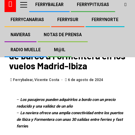
FERRYBALEAR
FERRYPITIUSAS
FERRYCANARIAS
FERRYSUR
FERRYNORTE
BALEÀRIA
FERRYBALEAR
FERRYPITIUSAS
NOTAS DE PRENSA
Baleària acuerda con Iberia
NAVIERAS
NOTAS DE PRENSA
Express la venta de billetes
RADIO MUELLE
M@IL
de barco a Formentera en los
vuelos Madrid-Ibiza
Ferrybalear, Vicente Costa
6 de agosto de 2024
–
Los pasajeros pueden adquirirlos a bordo con un precio
reducido y una validez de un año
–
La naviera ofrece una amplia conectividad entre los puertos
de Ibiza y Formentera con unas 30 salidas entre ferries y fast
ferrie
s