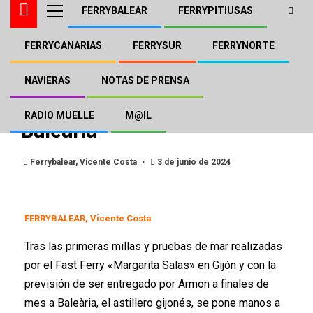
FERRYBALEAR
FERRYPITIUSAS
FERRYCANARIAS
FERRYSUR
FERRYNORTE
BALEÀRIA
FERRYBALEAR
Armon inicia la construcción
NAVIERAS
NOTAS DE PRENSA
del tercer super Fast para
RADIO MUELLE
M@IL
Baleària
Ferrybalear, Vicente Costa
3 de junio de 2024
FERRYBALEAR, Vicente Costa
Tras las primeras millas y pruebas de mar realizadas
por el Fast Ferry «Margarita Salas» en Gijón y con la
previsión de ser entregado por Armon a finales de
mes a Baleària, el astillero gijonés, se pone manos a