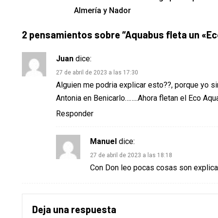
Almería y Nador
2 pensamientos sobre “
Aquabus fleta un «Ec
Juan
dice:
27 de abril de 2023 a las 17:30
Alguien me podria explicar esto??, porque yo s
Antonia en Benicarlo……..Ahora fletan el Eco Aqua 
Responder
Manuel
dice:
27 de abril de 2023 a las 18:18
Con Don leo pocas cosas son explic
Deja una respuesta