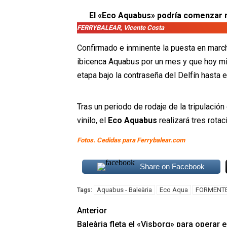
El «Eco Aquabus» podría comenzar 
FERRYBALEAR, Vicente Costa
Confirmado e inminente la puesta en march
ibicenca Aquabus por un mes y que hoy mi
etapa bajo la contraseña del Delfín hasta 
Tras un periodo de rodaje de la tripulación
vinilo, el
Eco Aquabus
realizará tres rota
Fotos. Cedidas para Ferrybalear.com
Share on Facebook
Aquabus - Baleària
Eco Aqua
FORMENT
Tags:
Anterior
Baleària fleta el «Visborg» para operar e