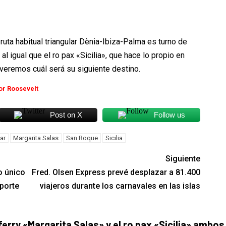
 ruta habitual triangular Dènia-Ibiza-Palma es turno de
 al igual que el ro pax «Sicilia», que hace lo propio en
 veremos cuál será su siguiente destino.
or Roosevelt
Post on X
Follow us
ar
Margarita Salas
San Roque
Sicilia
Siguiente
o único
Fred. Olsen Express prevé desplazar a 81.400
sporte
viajeros durante los carnavales en las islas
ferry «Margarita Salas» y el ro pax «Sicilia» ambos