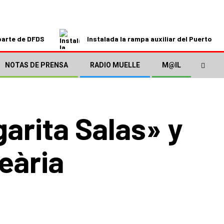
parte de DFDS
Instalada la rampa auxiliar del Puerto de
NOTAS DE PRENSA
RADIO MUELLE
M@IL
garita Salas» y
eària