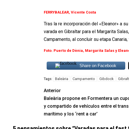
FERRYBALEAR, Vicente Costa
Tras la re incorporación del «Eleanor» a su
varada en Gibraltar para el Margarita Salas,
Campamento, al concluir su etapa Canaria,
Foto. Puerto de Dènia, Margarita Salas y Elean
Share on Facebook
Baleària
Campamento
Gibdock
Gibralt
Tags:
Anterior
Baleària propone en Formentera un cup
y compartido de vehículos entre el tran
marítimo y los ‘rent a car’
5 pensamientos sobre “
Varadas para el fast 