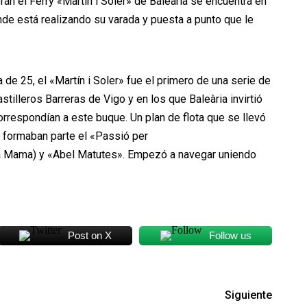
rán el Ferry «Martín i Soler» de Baleària se encuentra en
nde está realizando su varada y puesta a punto que le
e 25, el «Martín i Soler» fue el primero de una serie de
stilleros Barreras de Vigo y en los que Baleària invirtió
rrespondían a este buque. Un plan de flota que se llevó
 formaban parte el «Passió per
a Mama) y «Abel Matutes». Empezó a navegar uniendo
Post on X
Follow us
Siguiente