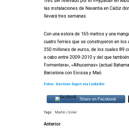
Tres ser relevado por el «Hypatia» en Albo
las instalaciones de Navantia en Cádiz do
llevará tres semanas.
Con una eslora de 165 metros y una manga d
cuatro ferries que se construyeron en los a
350 millones de euros, de los cuales 89 co
a cabo entre 2009-2010 y del que también
Formentera», «Alhucemas» (actual Baham
Barcelona con Eivissa y Maó.
Fotos. Germán Sapin vía Linkedin
Share on Facebook
Martin i Soler
Tags:
Anterior