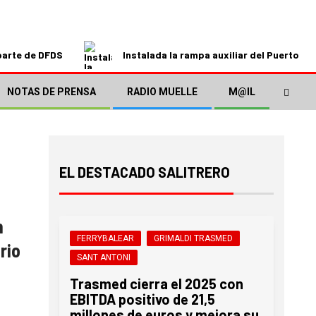
parte de DFDS
Instalada la rampa auxiliar del Puerto de
NOTAS DE PRENSA
RADIO MUELLE
M@IL
EL DESTACADO SALITRERO
n
FERRYBALEAR
GRIMALDI TRASMED
rio
SANT ANTONI
a
Trasmed cierra el 2025 con
EBITDA positivo de 21,5
millones de euros y mejora su