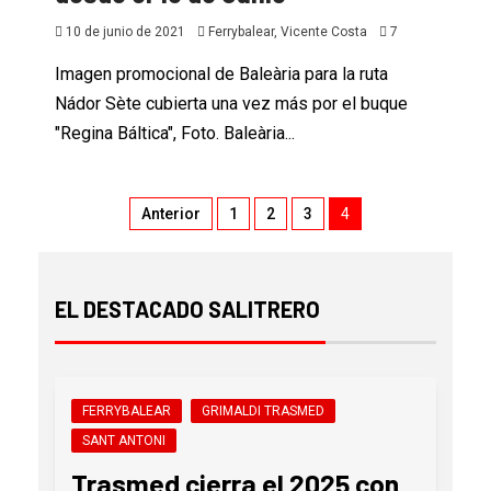
10 de junio de 2021
Ferrybalear, Vicente Costa
7
Imagen promocional de Baleària para la ruta
Nádor Sète cubierta una vez más por el buque
"Regina Báltica", Foto. Baleària...
Anterior
1
2
3
4
EL DESTACADO SALITRERO
FERRYBALEAR
GRIMALDI TRASMED
SANT ANTONI
Trasmed cierra el 2025 con