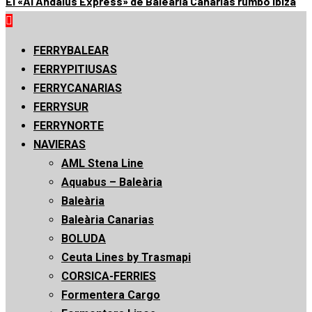
El «Al Andalus Express» de Baleària Canarias rumbo Ibiza
Menú
principal
FERRYBALEAR
FERRYPITIUSAS
FERRYCANARIAS
FERRYSUR
FERRYNORTE
NAVIERAS
AML Stena Line
Aquabus – Baleària
Baleària
Baleària Canarias
BOLUDA
Ceuta Lines by Trasmapi
CORSICA-FERRIES
Formentera Cargo