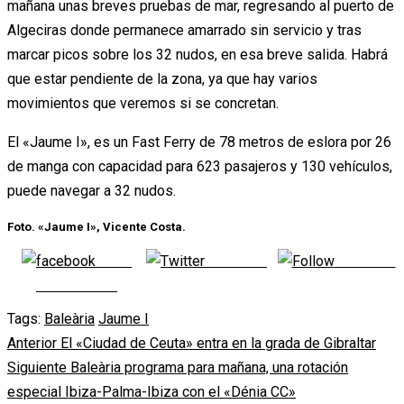
mañana unas breves pruebas de mar, regresando al puerto de
Algeciras donde permanece amarrado sin servicio y tras
marcar picos sobre los 32 nudos, en esa breve salida. Habrá
que estar pendiente de la zona, ya que hay varios
movimientos que veremos si se concretan.
El «Jaume I», es un Fast Ferry de 78 metros de eslora por 26
de manga con capacidad para 623 pasajeros y 130 vehículos,
puede navegar a 32 nudos.
Foto. «Jaume I», Vicente Costa.
Share
Post on X
Follow us
on Facebook
Tags:
Baleària
Jaume I
Navegación
Anterior
El «Ciudad de Ceuta» entra en la grada de Gibraltar
Siguiente
Baleària programa para mañana, una rotación
de
especial Ibiza-Palma-Ibiza con el «Dénia CC»