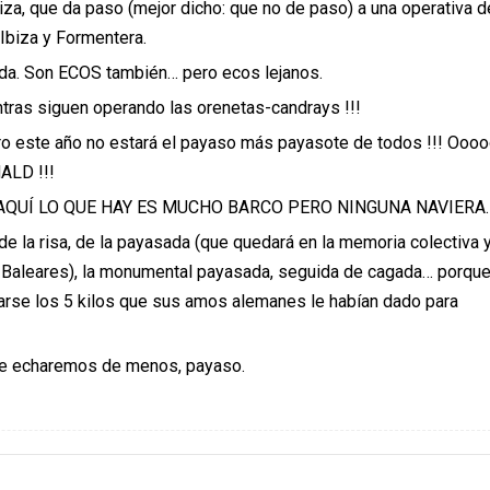
iza, que da paso (mejor dicho: que no de paso) a una operativa 
 Ibiza y Formentera.
ada. Son ECOS también… pero ecos lejanos.
ntras siguen operando las orenetas-candrays !!!
ro este año no estará el payaso más payasote de todos !!! Ooo
ALD !!!
dijo: AQUÍ LO QUE HAY ES MUCHO BARCO PERO NINGUNA NAVIERA.
e la risa, de la payasada (que quedará en la memoria colectiva y
de Baleares), la monumental payasada, seguida de cagada… porque
starse los 5 kilos que sus amos alemanes le habían dado para
e echaremos de menos, payaso.