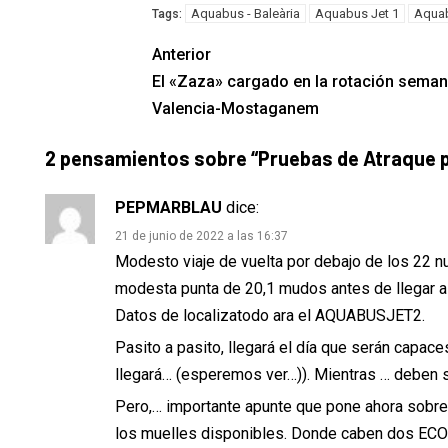
Aquabus - Baleària
Aquabus Jet 1
Aquab
Tags:
Anterior
El «Zaza» cargado en la rotación seman
Valencia-Mostaganem
2 pensamientos sobre “
Pruebas de Atraque p
PEPMARBLAU
dice:
21 de junio de 2022 a las 16:37
Modesto viaje de vuelta por debajo de los 22 
modesta punta de 20,1 mudos antes de llegar a 
Datos de localizatodo ara el AQUABUSJET2.
Pasito a pasito, llegará el día que serán capac
llegará… (esperemos ver…)). Mientras … deben 
Pero,… importante apunte que pone ahora sobre 
los muelles disponibles. Donde caben dos E