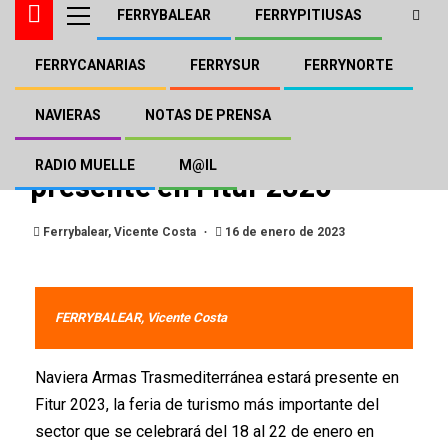
FERRYBALEAR
FERRYPITIUSAS
FERRYCANARIAS
FERRYSUR
FERRYNORTE
NAVIERA ARMAS - TRASMEDITERRÁNEA
NOTAS DE PRENSA
Naviera Armas
NAVIERAS
NOTAS DE PRENSA
Trasmediterránea estará
RADIO MUELLE
M@IL
presente en Fitur 2023
Ferrybalear, Vicente Costa
16 de enero de 2023
FERRYBALEAR, Vicente Costa
Naviera Armas Trasmediterránea estará presente en
Fitur 2023, la feria de turismo más importante del
sector que se celebrará del 18 al 22 de enero en