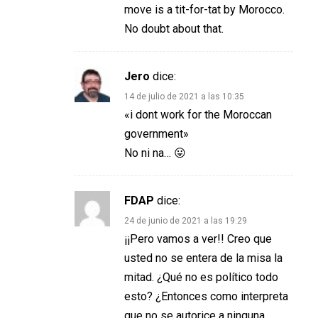
move is a tit-for-tat by Morocco.
No doubt about that.
Jero
dice:
14 de julio de 2021 a las 10:35
«i dont work for the Moroccan
government»
No ni na… 😛
FDAP
dice:
24 de junio de 2021 a las 19:29
¡¡Pero vamos a ver!! Creo que
usted no se entera de la misa la
mitad. ¿Qué no es político todo
esto? ¿Entonces como interpreta
que no se autorice a ninguna