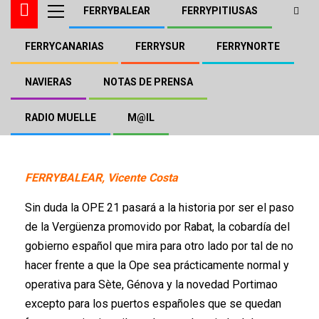
FERRYBALEAR
FERRYPITIUSAS
FERRYCANARIAS
FERRYSUR
FERRYNORTE
FERRYBALEAR
FERRYSUR
La OPE de la Vergüenza
NAVIERAS
NOTAS DE PRENSA
RADIO MUELLE
M@IL
Ferrybalear, Vicente Costa
24 de junio de 2021
FERRYBALEAR, Vicente Costa
Sin duda la OPE 21 pasará a la historia por ser el paso
de la Vergüenza promovido por Rabat, la cobardía del
gobierno español que mira para otro lado por tal de no
hacer frente a que la Ope sea prácticamente normal y
operativa para Sète, Génova y la novedad Portimao
excepto para los puertos españoles que se quedan