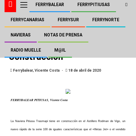
FERRYBALEAR
FERRYPITIUSAS
FERRYCANARIAS
FERRYSUR
FERRYNORTE
FERRYBALEAR
FERRYPITIUSAS
La Naviera Pitiusa Trasmapi
NAVIERAS
NOTAS DE PRENSA
tiene un nuevo Rodman en
RADIO MUELLE
M@IL
Construcción
Ferrybalear, Vicente Costa
18 de abril de 2020
FERRYBALEAR PITIUSAS, Vicente Costa
La Naviera Pitiusa Trasmapi tiene en construcción en el Astillero Rodman de Vigo, un
nuevo rápido de la serie 100 de iguales características que el «Illetas Jet» o el vendido