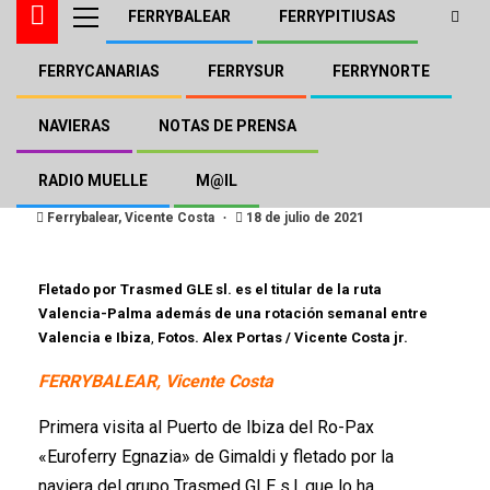
FERRYBALEAR
FERRYPITIUSAS
FERRYCANARIAS
FERRYSUR
FERRYNORTE
FERRYBALEAR
GRIMALDI TRASMED
«Euroferry Egnazia» de
NAVIERAS
NOTAS DE PRENSA
Grimaldi en Ibiza
RADIO MUELLE
M@IL
Ferrybalear, Vicente Costa
18 de julio de 2021
Fletado por Trasmed GLE sl. es el titular de la ruta
Valencia-Palma además de una rotación semanal entre
Valencia e Ibiza
,
Fotos. Alex Portas / Vicente Costa jr.
FERRYBALEAR, Vicente Costa
Primera visita al Puerto de Ibiza del Ro-Pax
«Euroferry Egnazia» de Gimaldi y fletado por la
naviera del grupo Trasmed GLE s.l, que lo ha