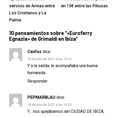
servicio de Armas entre
en 15€ entre las Pitiusas
Los Cristianos y La
Palma
10 pensamientos sobre “
«Euroferry
Egnazia» de Grimaldi en Ibiza
”
Canfus
dice:
18 de julio de 2021 a las 16:16
Y a la salida, le acompañaba una buena
humareda…
Responder
PEPMARBLAU
dice:
18 de julio de 2021 a las 16:50
Y… nos quejábamos del CIUDAD DE IBIZA,