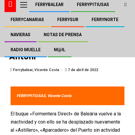
FERRYBALEAR
FERRYPITIUSAS
FERRYCANARIAS
FERRYSUR
FERRYNORTE
BALEÀRIA
FERRYPITIUSAS
El «Formentera Direct» de
NAVIERAS
NOTAS DE PRENSA
Baleària regresa a Sant
RADIO MUELLE
M@IL
Antoni
Ferrybalear, Vicente Costa
7 de abril de 2022
FERRYPITIUSAS, Vicente Costa
El buque «Formentera Direct» de Baleària vuelve a la
inactividad y con ello se ha desplazado nuevamente
al «Astillero», «Aparcadero» del Puerto sin actividad