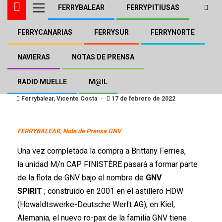
FERRYBALEAR
FERRYPITIUSAS
FERRYCANARIAS
FERRYSUR
FERRYNORTE
FERRYBALEAR
GNV
NOTAS DE PRENSA
El Finistere pasará a
NAVIERAS
NOTAS DE PRENSA
llamarse «GNV Spirit»
RADIO MUELLE
M@IL
Ferrybalear, Vicente Costa
17 de febrero de 2022
FERRYBALEAR, Nota de Prensa GNV
Una vez completada la compra a Brittany Ferries,
la unidad M/n CAP FINISTÈRE pasará a formar parte
de la flota de GNV bajo el nombre de
GNV
SPIRIT
; construido en 2001 en el astillero HDW
(Howaldtswerke-Deutsche Werft AG), en Kiel,
Alemania, el nuevo ro-pax de la familia GNV tiene