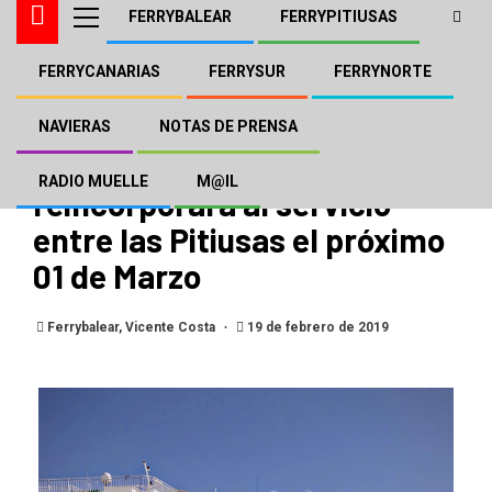
FERRYBALEAR
FERRYPITIUSAS
FERRYCANARIAS
FERRYSUR
FERRYNORTE
FERRYBALEAR
FERRYPITIUSAS
El Fast Ferry «Castaví Jet»
NAVIERAS
NOTAS DE PRENSA
de Trasmapi se
RADIO MUELLE
M@IL
reincorporará al servicio
entre las Pitiusas el próximo
01 de Marzo
Ferrybalear, Vicente Costa
19 de febrero de 2019