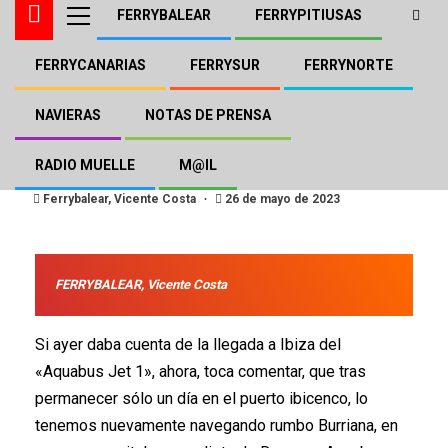
FERRYBALEAR
FERRYPITIUSAS
FERRYCANARIAS
FERRYSUR
FERRYNORTE
AQUABUS - BALEÀRIA
FERRYPITIUSAS
El «Aquabus Jet 1»
NAVIERAS
NOTAS DE PRENSA
nuevamente a Burriana
RADIO MUELLE
M@IL
Ferrybalear, Vicente Costa
26 de mayo de 2023
FERRYBALEAR, Vicente Costa
Si ayer daba cuenta de la llegada a Ibiza del
«Aquabus Jet 1», ahora, toca comentar, que tras
permanecer sólo un día en el puerto ibicenco, lo
tenemos nuevamente navegando rumbo Burriana, en