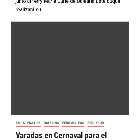
junto al ferry Marie Curie de Baleària Este buque
realizará su...
AML STENA LINE
BALEÀRIA
FERRYBALEAR
FERRYSUR
Varadas en Cernaval para el