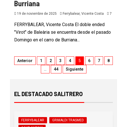
Burriana
19 de noviembre de 2025
Ferrybalear, Vicente Costa
7
FERRYBALEAR, Vicente Costa El doble ended
"Virot" de Baleària se encuentra desde el pasado
Domingo en el carro de Burriana...
Anterior
1
2
3
4
5
6
7
8
…
44
Siguiente
EL DESTACADO SALITRERO
FERRYBALEAR
GRIMALDI TRASMED