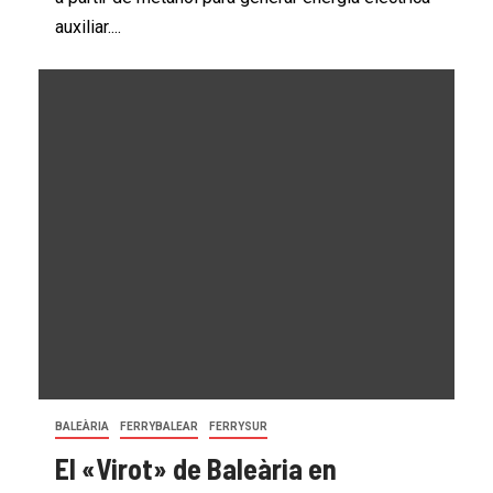
auxiliar....
BALEÀRIA
FERRYBALEAR
FERRYSUR
El «Virot» de Baleària en