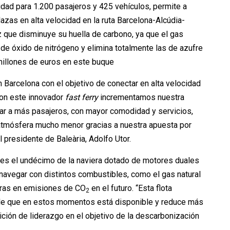
idad para 1.200 pasajeros y 425 vehículos, permite a
lazas en alta velocidad en la ruta Barcelona-Alcúdia-
ez que disminuye su huella de carbono, ya que el gas
 de óxido de nitrógeno y elimina totalmente las de azufre
6 millones de euros en este buque
rcelona con el objetivo de conectar en alta velocidad
con este innovador
fast ferry
incrementamos nuestra
ar a más pasajeros, con mayor comodidad y servicios,
atmósfera mucho menor gracias a nuestra apuesta por
 presidente de Baleària, Adolfo Utor.
 es el undécimo de la naviera dotado de motores duales
 navegar con distintos combustibles, como el gas natural
utras en emisiones de CO
en el futuro. “Esta flota
2
ble que en estos momentos está disponible y reduce más
ición de liderazgo en el objetivo de la descarbonización