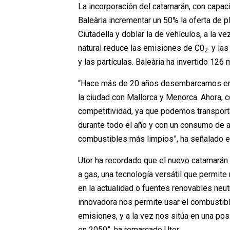
La incorporación del catamarán, con capac
Baleària incrementar un 50% la oferta de p
Ciutadella y doblar la de vehículos, a la v
natural reduce las emisiones de C0
y las
2
y las partículas. Baleària ha invertido 12
“Hace más de 20 años desembarcamos en Ba
la ciudad con Mallorca y Menorca. Ahora, 
competitividad, ya que podemos transport
durante todo el año y con un consumo de 
combustibles más limpios”, ha señalado el
Utor ha recordado que el nuevo catamarán
a gas, una tecnología versátil que permite
en la actualidad o fuentes renovables ne
innovadora nos permite usar el combusti
emisiones, y a la vez nos sitúa en una pos
en 2050”, ha remarcado Utor.