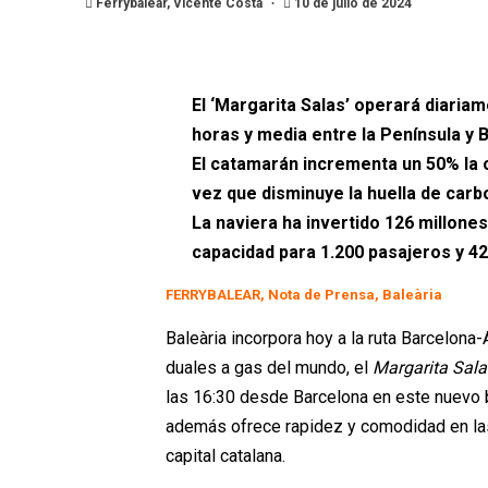
Ferrybalear, Vicente Costa
10 de julio de 2024
El ‘Margarita Salas’ operará diaria
horas y media entre la Península y 
El catamarán incrementa un 50% la of
vez que disminuye la huella de carbo
La naviera ha invertido 126 millone
capacidad para 1.200 pasajeros y 4
FERRYBALEAR, Nota de Prensa, Baleària
Baleària incorpora hoy a la ruta Barcelona
duales a gas del mundo, el
Margarita Sala
las 16:30 desde Barcelona en este nuevo b
además ofrece rapidez y comodidad en la
capital catalana.