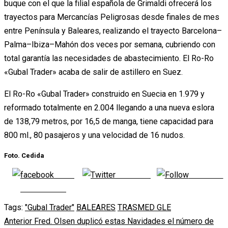
buque con el que la filial española de Grimaldi ofrecerá los
trayectos para Mercancías Peligrosas desde finales de mes
entre Península y Baleares, realizando el trayecto Barcelona–
Palma–Ibiza–Mahón dos veces por semana, cubriendo con
total garantía las necesidades de abastecimiento. El Ro-Ro
«Gubal Trader» acaba de salir de astillero en Suez.
El Ro-Ro «Gubal Trader» construido en Suecia en 1.979 y
reformado totalmente en 2.004 llegando a una nueva eslora
de 138,79 metros, por 16,5 de manga, tiene capacidad para
800 ml., 80 pasajeros y una velocidad de 16 nudos.
Foto. Cedida
Share
Post on X
Follow us
on Facebook
Tags:
"Gubal Trader"
BALEARES
TRASMED GLE
Navegación
Anterior
Fred. Olsen duplicó estas Navidades el número de