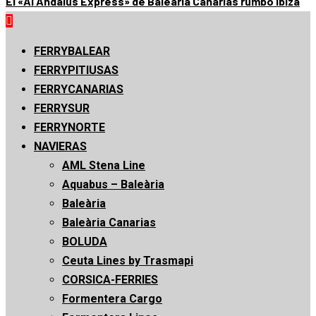
El «Al Andalus Express» de Baleària Canarias rumbo Ibiza
Menú
principal
FERRYBALEAR
FERRYPITIUSAS
FERRYCANARIAS
FERRYSUR
FERRYNORTE
NAVIERAS
AML Stena Line
Aquabus – Baleària
Baleària
Baleària Canarias
BOLUDA
Ceuta Lines by Trasmapi
CORSICA-FERRIES
Formentera Cargo