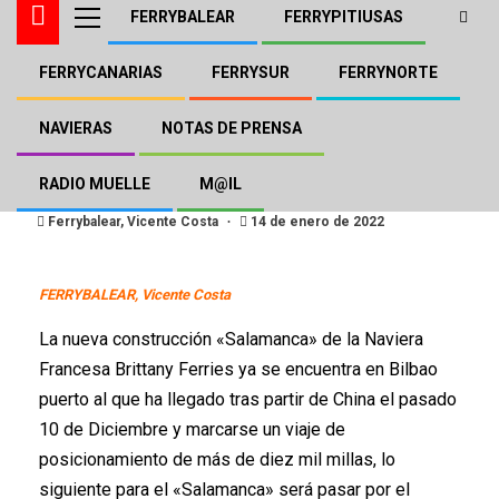
FERRYBALEAR
FERRYPITIUSAS
FERRYCANARIAS
FERRYSUR
FERRYNORTE
FERRYBALEAR
El «Salamanca» de Brittany
NAVIERAS
NOTAS DE PRENSA
llega a Bilbao
RADIO MUELLE
M@IL
Ferrybalear, Vicente Costa
14 de enero de 2022
FERRYBALEAR, Vicente Costa
La nueva construcción «Salamanca» de la Naviera
Francesa Brittany Ferries ya se encuentra en Bilbao
puerto al que ha llegado tras partir de China el pasado
10 de Diciembre y marcarse un viaje de
posicionamiento de más de diez mil millas, lo
siguiente para el «Salamanca» será pasar por el