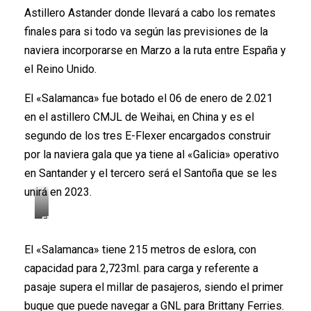
Astillero Astander donde llevará a cabo los remates
finales para si todo va según las previsiones de la
naviera incorporarse en Marzo a la ruta entre España y
el Reino Unido.
El «Salamanca» fue botado el 06 de enero de 2.021
en el astillero CMJL de Weihai, en China y es el
segundo de los tres E-Flexer encargados construir
por la naviera gala que ya tiene al «Galicia» operativo
en Santander y el tercero será el Santoña que se les
unirá en 2023.
El
«Salamanca»
El «Salamanca» tiene 215 metros de eslora, con
en
su
capacidad para 2,723ml. para carga y referente a
paso
pasaje supera el millar de pasajeros, siendo el primer
por
buque que puede navegar a GNL para Brittany Ferries.
el