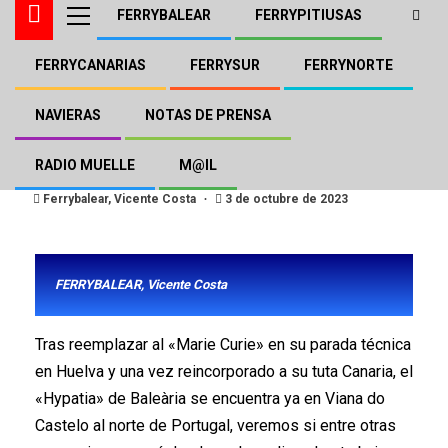
FERRYBALEAR
FERRYPITIUSAS
FERRYCANARIAS
FERRYSUR
FERRYNORTE
BALEÀRIA
FERRYBALEAR
El «Hypatia» de Baleària en
NAVIERAS
NOTAS DE PRENSA
Viana do Castelo
RADIO MUELLE
M@IL
Ferrybalear, Vicente Costa
3 de octubre de 2023
FERRYBALEAR, Vicente Costa
Tras reemplazar al «Marie Curie» en su parada técnica
en Huelva y una vez reincorporado a su tuta Canaria, el
«Hypatia» de Baleària se encuentra ya en Viana do
Castelo al norte de Portugal, veremos si entre otras