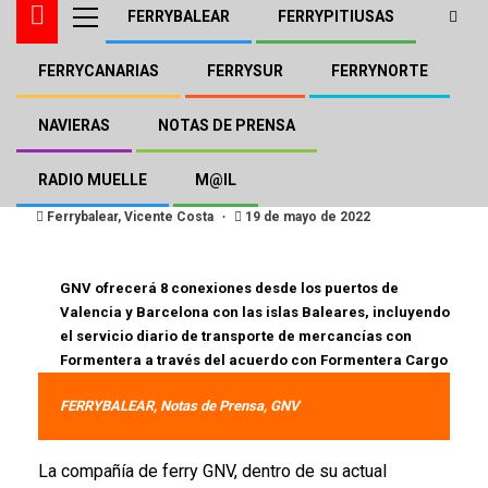
FERRYBALEAR
FERRYPITIUSAS
FERRYCANARIAS
FERRYSUR
FERRYNORTE
GNV
NOTAS DE PRENSA
El Buque “GNV SPIRIT” llega a
NAVIERAS
NOTAS DE PRENSA
Baleares el 22 de Mayo
RADIO MUELLE
M@IL
Ferrybalear, Vicente Costa
19 de mayo de 2022
GNV ofrecerá 8 conexiones desde los puertos de
Valencia y Barcelona con las islas Baleares, incluyendo
el servicio diario de transporte de mercancías con
Formentera a través del acuerdo con Formentera Cargo
FERRYBALEAR, Notas de Prensa, GNV
La compañía de ferry GNV, dentro de su actual