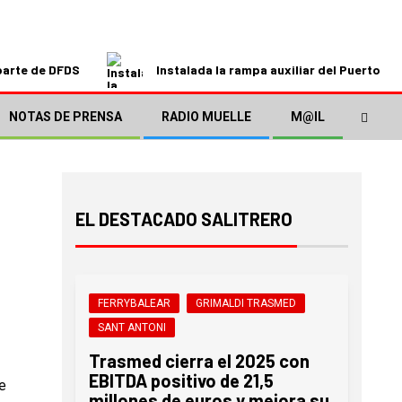
parte de DFDS
Instalada la rampa auxiliar del Puerto de
NOTAS DE PRENSA
RADIO MUELLE
M@IL
EL DESTACADO SALITRERO
FERRYBALEAR
GRIMALDI TRASMED
SANT ANTONI
Trasmed cierra el 2025 con
EBITDA positivo de 21,5
e
millones de euros y mejora su