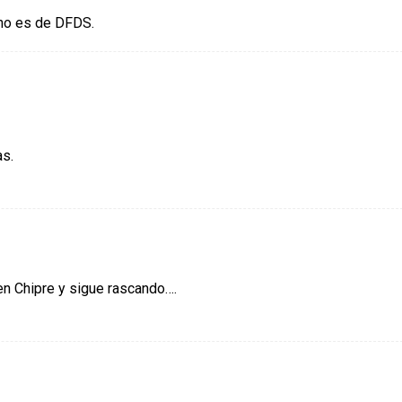
 no es de DFDS.
as.
en Chipre y sigue rascando….