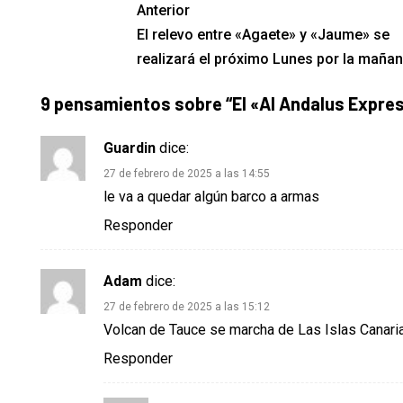
Anterior
El relevo entre «Agaete» y «Jaume» se
realizará el próximo Lunes por la maña
9 pensamientos sobre “
El «Al Andalus Expre
Guardin
dice:
27 de febrero de 2025 a las 14:55
le va a quedar algún barco a armas
Responder
Adam
dice:
27 de febrero de 2025 a las 15:12
Volcan de Tauce se marcha de Las Islas Canari
Responder